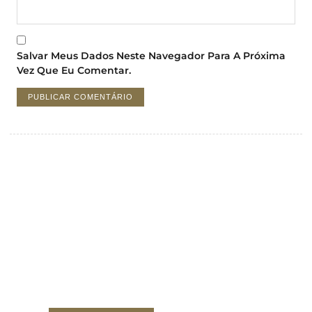
Salvar Meus Dados Neste Navegador Para A Próxima
Vez Que Eu Comentar.
Crie uma nova perspectiva
sobre investimentos
Seu Anúncio Aqui (área de 378 x 296)