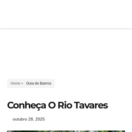
IMÓVEIS A VENDA
ALUGUEL DE TEMPORADA
Conheça O Rio Tavares
Home
Guia de Bairros
Conheça O Rio Tavares
outubro 28, 2025