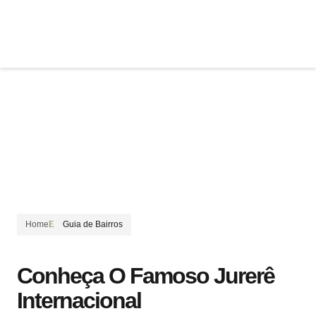
IMÓVEIS A VENDA
ALUGUEL DE TEMPORADA
Conheça O Famoso Jurerê
Internacional
Home
Guia de Bairros
Conheça O Famoso Jurerê
Internacional