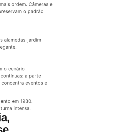
mais ordem. Câmeras e
preservam o padrão
As alamedas-jardim
legante.
m o cenário
contínuas: a parte
l concentra eventos e
mento em 1980.
turna intensa.
ia,
se