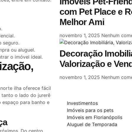
Imóveis Pet-Frien
com Pet Place e R
Melhor Ami
o.
novembro 1, 2025
Nenhum come
encial.
o seguro.
mpra ou aluguel.
Decoração Imobili
rar o imóvel ideal.
Valorização e Ven
ização,
novembro 1, 2025
Nenhum come
 norte ilha oferece fácil
 tanto o lado do jurerê
uo espaço para banho e
Investimentos
Imóveis para os pets
Imóveis em Florianópolis
ça
Aluguel de Temporada
próximos. Do centro,