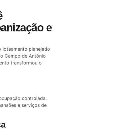
ê
rbanização e
ao loteamento planejado
go Campo de Antônio
ento transformou o
 ocupação controlada.
mansões e serviços de
ça