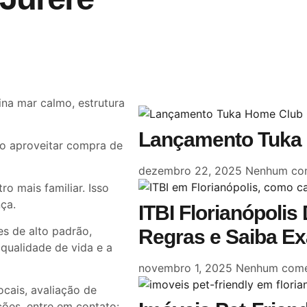
a mar calmo, estrutura
Lançamento Tuka 
mo aproveitar compra de
dezembro 22, 2025
Nenhum com
ro mais familiar. Isso
ça.
ITBI Florianópoli
s de alto padrão,
Regras e Saiba E
 qualidade de vida e a
novembro 1, 2025
Nenhum come
ocais, avaliação de
ções, entre em contato: