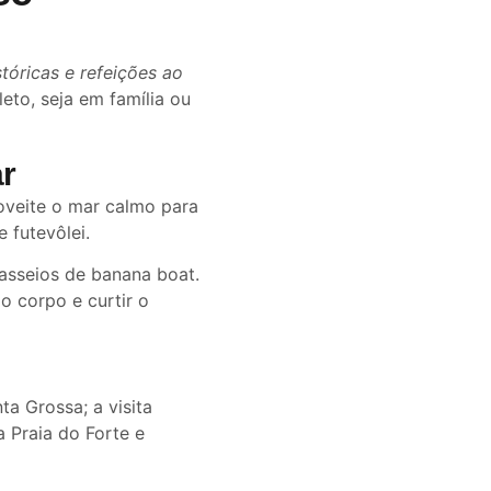
stóricas e refeições ao
to, seja em família ou
ar
oveite o mar calmo para
 futevôlei.
asseios de banana boat.
o corpo e curtir o
ta Grossa; a visita
a Praia do Forte e